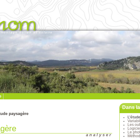
montage éolien et solaire
e
Dans l
tude paysagère
L’étud
Variabi
Les out
agère
Logicie
Le pho
analyser
Méthode