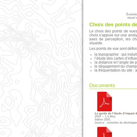
Évoluti
visuel 
Choix des points d
Le choix des points de vues
choix s’appuie sur une analys
axes de perception, les ch
visuelle.
Les points de vue sont défini
la topographie : qui indu
l’étude des cartes d’influ
la distance et l’angle de 
le dégagement du champ vi
la fréquentation du site : 
Documents
Le guide de l’étude d’impact d
(
PDF – 1.4 Mio
)
édition 2005.
(source : ministère du développe