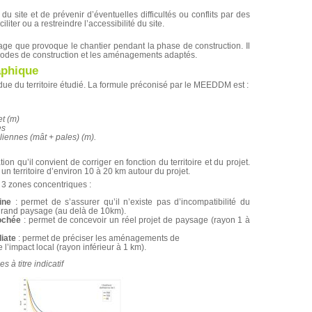
s du site et de prévenir d’éventuelles difficultés ou conflits par des
iter ou a restreindre l’accessibilité du site.
ysage que provoque le chantier pendant la phase de construction. Il
thodes de construction et les aménagements adaptés.
aphique
ndue du territoire étudié. La formule préconisé par le MEEDDM est :
et (m)
es
liennes (mât + pales) (m).
on qu’il convient de corriger en fonction du territoire et du projet.
un territoire d’environ 10 à 20 km autour du projet.
 3 zones concentriques :
ine
: permet de s’assurer qu’il n’existe pas d’incompatibilité du
 grand paysage (au delà de 10km).
rochée
: permet de concevoir un réel projet de paysage (rayon 1 à
iate
: permet de préciser les aménagements de
 l’impact local (rayon inférieur à 1 km).
 à titre indicatif