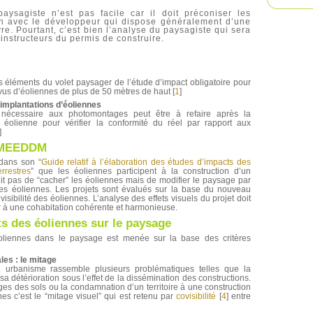
aysagiste n’est pas facile car il doit préconiser les
on avec le développeur qui dispose généralement d’une
e. Pourtant, c’est bien l’analyse du paysagiste qui sera
 instructeurs du permis de construire.
éléments du volet paysager de l’étude d’impact obligatoire pour
rvus d’éoliennes de plus de 50 mètres de haut
[
1
]
 implantations d’éoliennes
 nécessaire aux photomontages peut être à refaire après la
e éolienne pour vérifier la conformité du réel par rapport aux
]
u MEEDDM
dans son “
Guide relatif à l’élaboration des études d’impacts des
rrestres
” que les éoliennes participent à la construction d’un
it pas de “cacher” les éoliennes mais de modifier le paysage par
 ces éoliennes. Les projets sont évalués sur la base du nouveau
visibilité des éoliennes. L’analyse des effets visuels du projet doit
à une cohabitation cohérente et harmonieuse.
ts des éoliennes sur le paysage
éoliennes dans le paysage est menée sur la base des critères
les : le mitage
n urbanisme rassemble plusieurs problématiques telles que la
a détérioration sous l’effet de la dissémination des constructions.
ages des sols ou la condamnation d’un territoire à une construction
nes c’est le “mitage visuel” qui est retenu par
covisibilité
[
4
]
entre