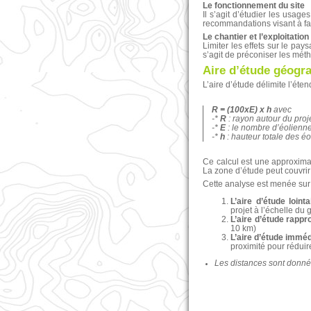
Le fonctionnement du site
Il s’agit d’étudier les usage
recommandations visant à facil
Le chantier et l’exploitation
Limiter les effets sur le pa
s’agit de préconiser les mé
Aire d’étude géogr
L’aire d’étude délimite l’éte
R = (100xE) x h
avec
-*
R
: rayon autour du proj
-*
E
: le nombre d’éolienn
-*
h
: hauteur totale des éo
Ce calcul est une approximati
La zone d’étude peut couvrir 
Cette analyse est menée sur
L’aire d’étude lointa
projet à l’échelle du
L’aire d’étude rapp
10 km)
L’aire d’étude imméd
proximité pour réduire
Les distances sont données