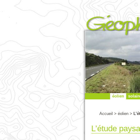
Photo
éolien
solair
Accueil
>
éolien
>
L’é
L’étude pays