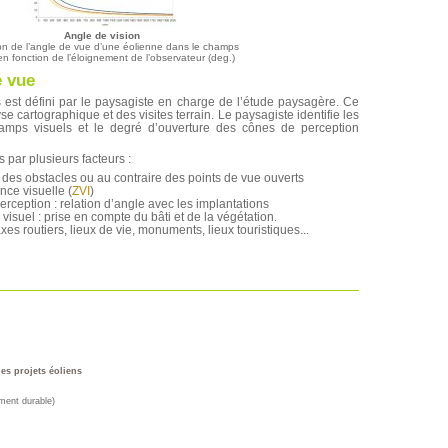
Angle de vision
on de l’angle de vue d’une éolienne dans le champs
en fonction de l’éloignement de l’observateur (deg.)
e vue
 est défini par le paysagiste en charge de l’étude paysagère. Ce
e cartographique et des visites terrain. Le paysagiste identifie les
amps visuels et le degré d’ouverture des cônes de perception
s par plusieurs facteurs :
it des obstacles ou au contraire des points de vue ouverts
ence visuelle (
ZVI
)
perception : relation d’angle avec les implantations
suel : prise en compte du bâti et de la végétation.
axes routiers, lieux de vie, monuments, lieux touristiques...
es projets éoliens
ment durable)