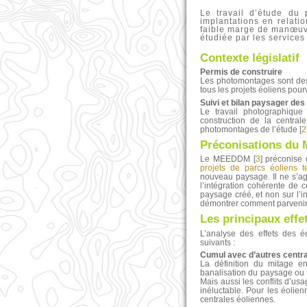
Le travail d’étude du p
implantations en relati
faible marge de manœuvr
étudiée par les services
Contexte législatif
Permis de construire
Les photomontages sont des 
tous les projets éoliens pou
Suivi et bilan paysager des
Le travail photographique
construction de la central
photomontages de l’étude
[
2
Préconisations d
Le MEEDDM
[
3
]
préconise 
projets de parcs éoliens te
nouveau paysage. Il ne s’ag
l’intégration cohérente de
paysage créé, et non sur l’in
démontrer comment parvenir 
Les principaux effe
L’analyse des effets des 
suivants :
Cumul avec d’autres centra
La définition du mitage e
banalisation du paysage ou s
Mais aussi les conflits d’us
inéluctable. Pour les éolien
centrales éoliennes.