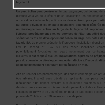
façade SA.
Un parc éolien peut générer un impact paysager
, qui dépend de 
distance vis-à-vis de la côte et de sa localisation, les photomontag
ont vocation à éclairer le public sur ce dernier. Aussi,
pour permett
au public d’évaluer les impacts paysagers potentiels générés p
un développement éolien au large de la façade SA répondant
l’objectif précédemment cité, les services de l’État ont défini de
scénarios fictifs de développement éolien au large des côtes de 
façade SA.
Le premier scénario fictif propose l’installation d’environ
GW, le second d’1 GW sur des zones identifiées comm
potentiellement favorables au regard notamment des contraint
militaires.
Il est rappelé que les implantations figurées ne préjuge
pas du scénario de développement éolien décidé à l’issue du déb
et du positionnement des futurs parcs éoliens en mer.
Afin de réaliser ces photomontages, des choix technologiques ont 
être arbitrés. Il a été aussi décidé de représenter des parcs dot
d’éoliennes d’un gabarit similaire aux éoliennes projetées sur l
derniers parcs européens mis en développement, soit des éolienn
flottantes de 18MW et de 285 mètres en bout de pale et des éolienn
posées de 23 MW et de 330 mètres en bout de pale.