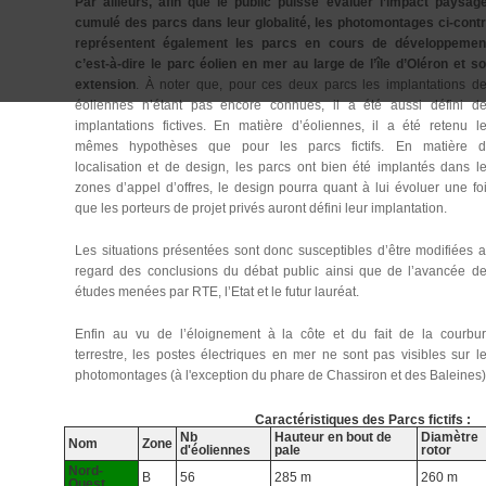
Par ailleurs, afin que le public puisse évaluer l’impact paysag
cumulé des parcs dans leur globalité, les photomontages ci-cont
représentent également les parcs en cours de développemen
c’est-à-dire le parc éolien en mer au large de l’île d’Oléron et s
extension
. À noter que, pour ces deux parcs les implantations d
éoliennes n’étant pas encore connues, il a été aussi défini d
implantations fictives. En matière d’éoliennes, il a été retenu l
mêmes hypothèses que pour les parcs fictifs. En matière 
localisation et de design, les parcs ont bien été implantés dans l
zones d’appel d’offres, le design pourra quant à lui évoluer une fo
que les porteurs de projet privés auront défini leur implantation.
Les situations présentées sont donc susceptibles d’être modifiées 
regard des conclusions du débat public ainsi que de l’avancée d
études menées par RTE, l’Etat et le futur lauréat.
Enfin au vu de l’éloignement à la côte et du fait de la courbu
terrestre, les postes électriques en mer ne sont pas visibles sur l
photomontages (à l'exception du phare de Chassiron et des Baleines)
Caractéristiques des Parcs fictifs :
Nb
Hauteur en
bout de
Diamètre
Nom
Zone
d'éoliennes
pale
rotor
Nord-
B
56
285 m
260 m
Ouest