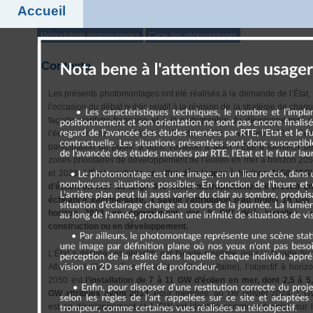
Accueil
Méthodologie photomontages
Carte des photomontages
Contexte
Les présents photomontages ont été réalisés à la demande de l’État,
l’occasion du débat public relatif à la révision de la stratégie de chaq
façade maritime française et à la cartographie du développement 
l’éolien en mer. Le débat a débuté le 20 novembre 2023. Cet
participation du public a donc vocation à aider l’État à identifier d
zones prioritaires de développement de l’éolien en mer à horizon 20
et 2033.
L’État souhaite en effet développer à horizon 2050 45
d’éolien en mer au large des côtes métropolitaines, il prévoit u
échéance intermédiaire, à savoir l’attribution d’au moins 18 GW
horizon 2033 en complément des 8 GW déjà installés, e
construction ou en développement.
L’État a décliné ces objectifs par façade maritime, pour la façade Su
Atlantique (SA – côtes de la Nouvelle-Aquitaine), l’objectif à horiz
2050 est
l’installation de 7 à 11 GW d’éolien en mer, dont 2,5 à 5
GW attribués avant 2033
. Pour mémoire, au 1er janvier 2024, 1 
est en développement et 1 GW est identifié comme extension sur 