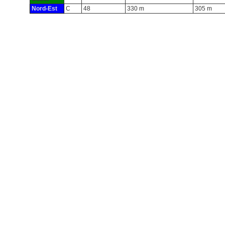
Nord-Est
C
48
330 m
305 m